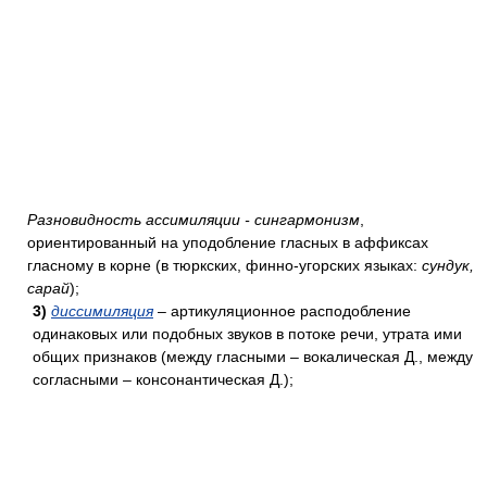
Разновидность ассимиляции - сингармонизм
,
ориентированный на уподобление гласных в аффиксах
гласному в корне (в тюркских, финно-угорских языках:
сундук,
сарай
);
3)
диссимиляция
– артикуляционное расподобление
одинаковых или подобных звуков в потоке речи, утрата ими
общих признаков (между гласными – вокалическая Д., между
согласными – консонантическая Д.);