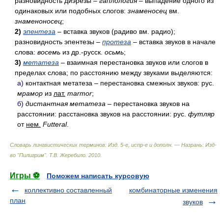
разновидность диэрезы –
гаплология
– выпадение одного из
одинаковых или подобных слогов:
знаменосец
вм.
знаменоносец
;
2)
эпентеза
– вставка звуков (радиво вм. радио);
разновидность эпентезы –
протеза
– вставка звуков в начале
слова:
восемь
из др.-русск.
осьмь
;
3)
метатеза
– взаимная перестановка звуков или слогов в
пределах слова; по расстоянию между звуками выделяются:
а)
контактная метатеза – перестановка смежных звуков: рус.
мрамор
из
лат.
marmor
;
б)
дистантная метатеза
– перестановка звуков на
расстоянии: расстановка звуков на расстоянии: рус.
футляр
от
нем.
Futteral
.
Словарь лингвистических терминов: Изд. 5-е, испр-е и дополн. — Назрань: Изд-
во "Пилигрим"
.
Т.В. Жеребило
.
2010
.
Игры ⚽
Поможем написать курсовую
коллективно составленный
комбинаторные изменения
план
звуков