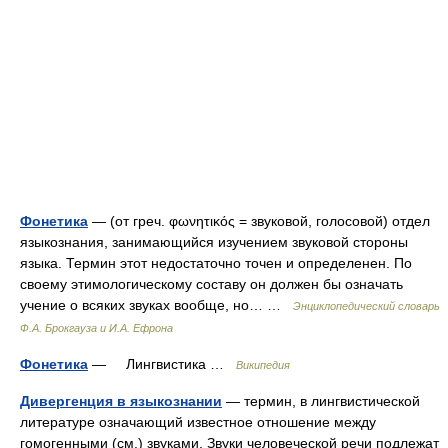
Фонетика
— (от греч. φωνητικός = звуковой, голосовой) отдел
языкознания, занимающийся изучением звуковой стороны
языка. Термин этот недостаточно точен и определенен. По
своему этимологическому составу он должен бы означать
учение о всяких звуках вообще, но… …
Энциклопедический словарь
Ф.А. Брокгауза и И.А. Ефрона
Фонетика
— Лингвистика …
Википедия
Дивергенция в языкознании
— термин, в лингвистической
литературе означающий известное отношение между
гомогенными (см.) звуками. Звуки человеческой речи подлежат