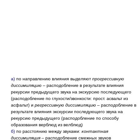
а)
по направлению влияния выделяют
прогрессивную
диссимиляцию
– расподобление в результате влияния
рекурсии предыдущего звука на экскурсию последующего
(расподобление по глухости/звонкости: прост. асвальт из
асфальт) и
регрессивную диссимиляцию
– расподобление в
результате влияния экскурсии последующего звука на
рекурсию предыдущего (расподобление по способу
образования верблюд из велблюд)
б)
по расстоянию между звуками:
контактная
диссимиляция
– расподобление смежных звуков