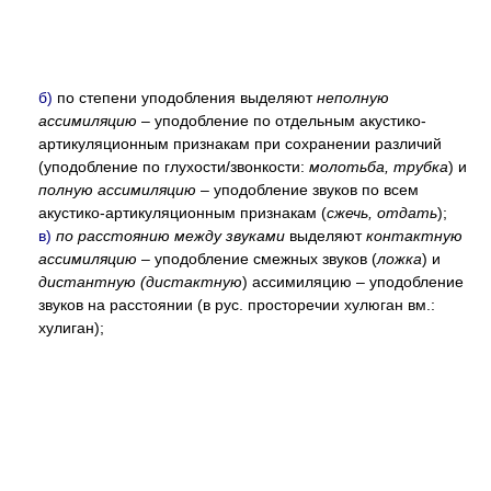
б)
по степени уподобления выделяют
неполную
ассимиляцию
– уподобление по отдельным акустико-
артикуляционным признакам при сохранении различий
(уподобление по глухости/звонкости:
молотьба, трубка
) и
полную ассимиляцию
– уподобление звуков по всем
акустико-артикуляционным признакам (
сжечь, отдать
);
в)
по расстоянию между звуками
выделяют
контактную
ассимиляцию
– уподобление смежных звуков (
ложка
) и
дистантную (дистактную
) ассимиляцию – уподобление
звуков на расстоянии (в рус. просторечии хулюган вм.:
хулиган);