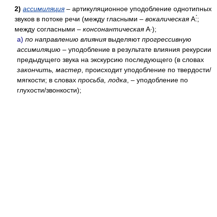
2)
ассимиляция
– артикуляционное уподобление однотипных
звуков в потоке речи (между гласными –
вокалическая
А:́;
между согласными –
консонантическая
А·);
а)
по направлению влияния
выделяют
прогрессивную
ассимиляцию
– уподобление в результате влияния рекурсии
предыдущего звука на экскурсию последующего (в словах
закончить, мастер
, происходит уподобление по твердости/
мягкости; в словах
просьба, лодка
, – уподобление по
глухости/звонкости);