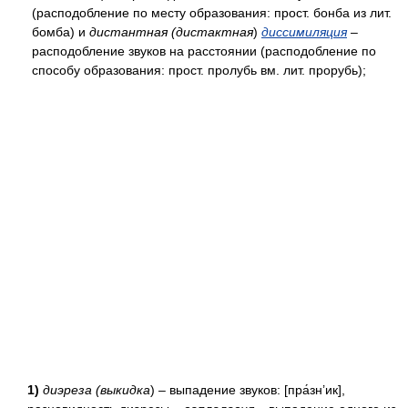
(расподобление по месту образования: прост. бонба из лит.
бомба) и
дистантная (дистактная
)
диссимиляция
–
расподобление звуков на расстоянии (расподобление по
способу образования: прост. пролубь вм. лит. прорубь);
1)
диэреза (выкидка
) – выпадение звуков: [пра́зн’ик],